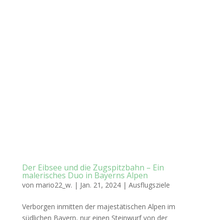
Der Eibsee und die Zugspitzbahn – Ein
malerisches Duo in Bayerns Alpen
von
mario22_w.
|
Jan. 21, 2024
|
Ausflugsziele
Verborgen inmitten der majestätischen Alpen im
südlichen Bayern, nur einen Steinwurf von der