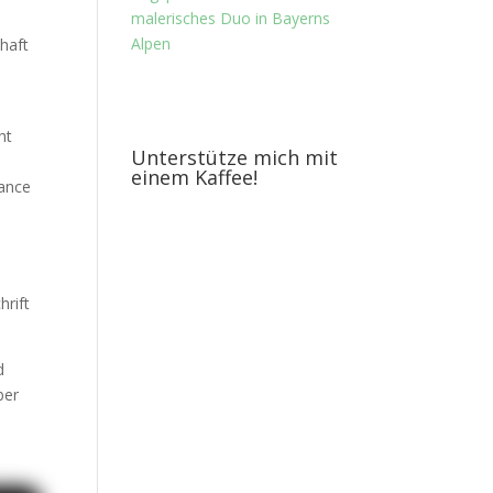
malerisches Duo in Bayerns
Alpen
chaft
ht
Unterstütze mich mit
einem Kaffee!
lance
hrift
d
ber