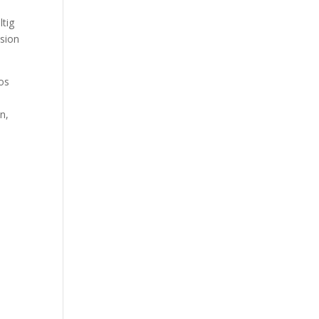
ltig
ision
os
n,