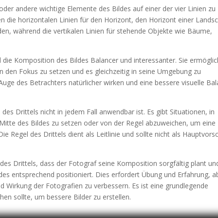
 oder andere wichtige Elemente des Bildes auf einer der vier Linien zu
n die horizontalen Linien für den Horizont, den Horizont einer Lands
en, während die vertikalen Linien für stehende Objekte wie Bäume,
 die Komposition des Bildes Balancer und interessanter. Sie ermöglic
n den Fokus zu setzen und es gleichzeitig in seine Umgebung zu
as Auge des Betrachters natürlicher wirken und eine bessere visuelle Ba
des Drittels nicht in jedem Fall anwendbar ist. Es gibt Situationen, in
r Mitte des Bildes zu setzen oder von der Regel abzuweichen, um eine
Regel des Drittels dient als Leitlinie und sollte nicht als Hauptvorsc
des Drittels, dass der Fotograf seine Komposition sorgfältig plant un
es entsprechend positioniert. Dies erfordert Übung und Erfahrung, a
und Wirkung der Fotografien zu verbessern. Es ist eine grundlegende
en sollte, um bessere Bilder zu erstellen.