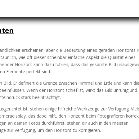
hten
tändlichkeit erscheinen, aber die Bedeutung eines geraden Horizonts i
taunlich, wie oft dieser scheinbar einfache Aspekt die Qualität eines
 stehender Horizont kann dazu führen, dass das gesamte Bild unausge
ren Elemente perfekt sind.
nem Bild. Er definiert die Grenze zwischen Himmel und Erde und kann di
influssen. Wenn der Horizont schief ist, wirkt das Bild unruhig und
eindruck stark beeinträchtigt.
sgerichtet ist, stehen einige hilfreiche Werkzeuge zur Verfügung. Viel
eradisplay, das dabei hilft, den Horizont beim Fotografieren korrek
gen an deinen Fotos durchführst, stehen dir auch in den meisten
 zur Verfügung, um den Horizont zu korrigieren.