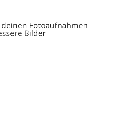
Home
Über mich
Blog
Shop
i deinen Fotoaufnahmen
essere Bilder
e