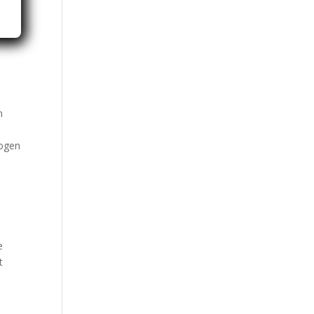
n
wogen
e
e
t